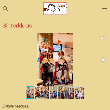
Ga
direct
naar
de
Sinterklaas
hoofdinhoud
Enkele reacties...